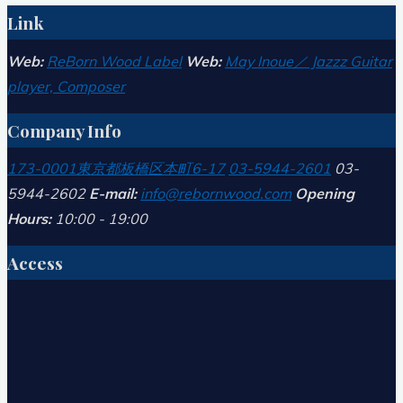
Link
Web:
ReBorn Wood Label
Web:
May Inoue／ Jazzz Guitar
player, Composer
Company Info
173-0001
東京都板橋区本町6-17
03-5944-2601
03-
5944-2602
E-mail:
info@rebornwood.com
Opening
Hours:
10:00 - 19:00
Access