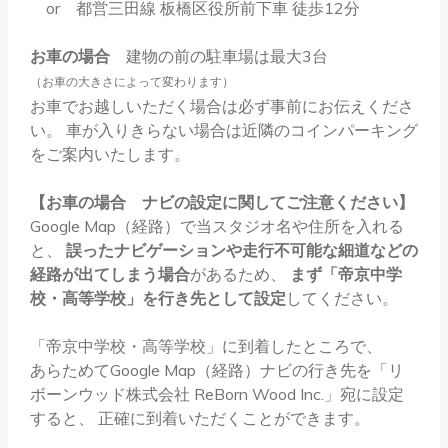
or 都営三田線 板橋区役所前下車 徒歩12分
お車の場合
建物の前の駐車場は最大3台
（お車の大きさによって変わります）
お車でお越しいただく場合は必ず事前にお伝えくださ
い。
車が入りきらない場合は近隣のコインパーキング
をご案内いたします。
【お車の場合 ナビの設定に関してご注意ください】
Google Map（経路）で当スタジオ名や住所を入れる
と、
誤ったナビゲーションや走行不可能な細道などの
経路が出てしまう場合
があるため、
まず「帝京中学
校・高等学校」を行き先として設定
してください。
「帝京中学校・高等学校」に到着したところで、
あらためてGoogle Map（経路）ナビの行き先を「リ
ボーンウッド株式会社 ReBorn Wood Inc.」宛に設定
すると、
正確に到着いただくことができます。