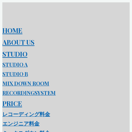
コ
ン
テ
HOME
ン
ツ
ABOUT US
へ
STUDIO
ス
キ
STUDIO A
ッ
STUDIO B
プ
MIX DOWN ROOM
RECORDINGSYSTEM
PRICE
レコーディング料金
エンジニア料金